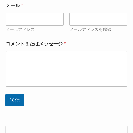
）
メール
*
メ
ー
ル
法
メールアドレス
メールアドレスを確認
人
名
法
（
コメントまたはメッセージ
*
人
屋
名
号
（
）
屋
号
）
お
名
前
メ
送信
ー
ル